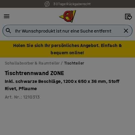
30 Tage Rückgaberecht
7 Jahre Garantie
Holen Sie sich Ihr persönliches Angebot. Einfach &
bequem online!
Schallabsorber & Raumteiler
Tischteiler
Tischtrennwand ZONE
Inkl. schwarze Beschläge, 1200 x 650 x 36 mm, Stoff
Rivet, Pflaume
Art. Nr.
:
1210313