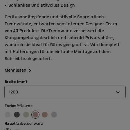
Schlankes und stilvolles Design
Geräuschdämpfende und stilvolle Schreibtisch-
Trennwände, entworfen vom internen Designer-Team
von AJ Produkte. Die Trennwand verbessert die
Klangumgebung deutlich und schenkt Privatsphäre,
wodurch sie ideal für Büros geeignet ist. Wird komplett
mit Halterungen für die einfache Montage auf dem
Schreibtisch geliefert.
Mehr lesen
Breite (mm)
1200
Farbe
:
Pflaume
600
800
Hauptfarbe
:
schwarz
1000