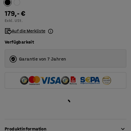
1200
179,- €
Exkl. USt.
1400
Auf die Merkliste
1600
Verfügbarkeit
1800
2000
Garantie von 7 Jahren
Produktinformation