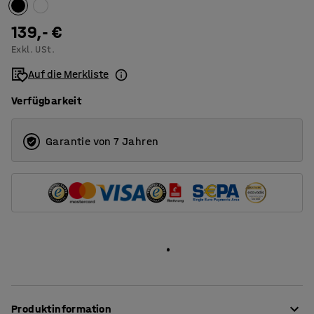
1200
139,- €
Exkl. USt.
1400
Auf die Merkliste
1600
Verfügbarkeit
1800
2000
Garantie von 7 Jahren
Produktinformation