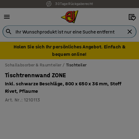
7 Jahre Garantie
Holen Sie sich Ihr persönliches Angebot. Einfach &
bequem online!
Schallabsorber & Raumteiler
Tischteiler
Tischtrennwand ZONE
Inkl. schwarze Beschläge, 800 x 650 x 36 mm, Stoff
Rivet, Pflaume
Art. Nr.
:
1210113