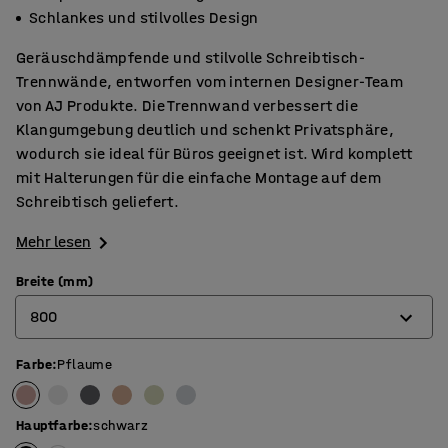
Schlankes und stilvolles Design
Geräuschdämpfende und stilvolle Schreibtisch-
Trennwände, entworfen vom internen Designer-Team
von AJ Produkte. Die Trennwand verbessert die
Klangumgebung deutlich und schenkt Privatsphäre,
wodurch sie ideal für Büros geeignet ist. Wird komplett
mit Halterungen für die einfache Montage auf dem
Schreibtisch geliefert.
Mehr lesen
Breite (mm)
800
Farbe
:
Pflaume
600
800
Hauptfarbe
:
schwarz
1000