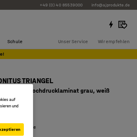
+49 (0) 40 85539000
info@ajprodukte.de
Schule
Unser Service
Wir empfehlen
e!
ONITUS TRIANGEL
x720 mm, Hochdrucklaminat grau, weiß
okies auf
857609
sieren und
boden darunter
he Arbeitsfläche
kzeptieren