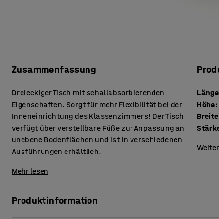
Zusammenfassung
Prod
Dreieckiger Tisch mit schallabsorbierenden
Länge
Eigenschaften. Sorgt für mehr Flexibilität bei der
Höhe
:
Inneneinrichtung des Klassenzimmers! Der Tisch
Breite
verfügt über verstellbare Füße zur Anpassung an
unebene Bodenflächen und ist in verschiedenen
Weiter
Ausführungen erhältlich.
Mehr lesen
Produktinformation