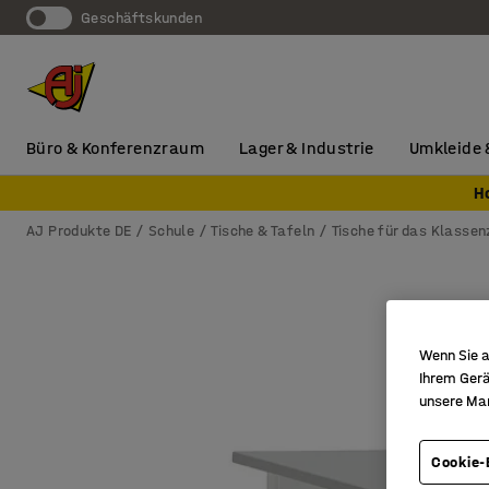
Geschäftskunden
Büro & Konferenzraum
Lager & Industrie
Umkleide 
H
AJ Produkte DE
Schule
Tische & Tafeln
Tische für das Klasse
Wenn Sie a
Ihrem Gerä
unsere Ma
Cookie-