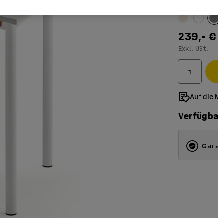
Farbe Tischo
239,- €
Exkl. USt.
Auf die 
Verfügba
Gara