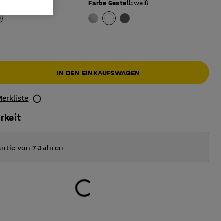
berfläche
:
grau
Farbe Gestell
:
weiß
IN DEN EINKAUFSWAGEN
Merkliste
rkeit
ntie von 7 Jahren