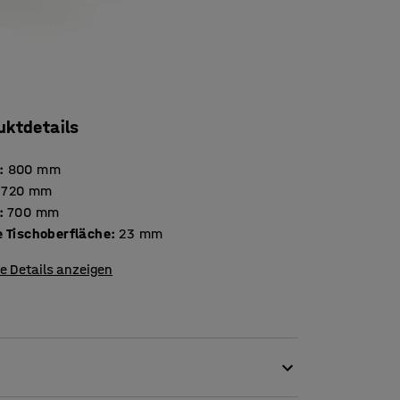
uktdetails
:
800
mm
720
mm
:
700
mm
Stärke Tischoberfläche
:
23
mm
e Details anzeigen