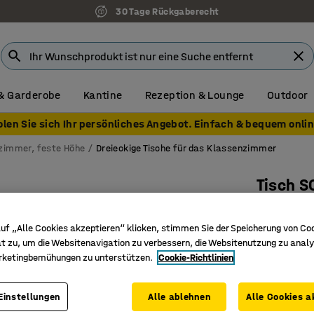
30 Tage Rückgaberecht
& Garderobe
Kantine
Rezeption & Lounge
Outdoor
olen Sie sich Ihr persönliches Angebot. Einfach & bequem onlin
nzimmer, feste Höhe
Dreieckige Tische für das Klassenzimmer
Tisch S
800x700
uf „Alle Cookies akzeptieren“ klicken, stimmen Sie der Speicherung von Co
Art. Nr.
:
34
t zu, um die Websitenavigation zu verbessern, die Websitenutzung zu analy
Mit Fach
rketingbemühungen zu unterstützen.
Cookie-Richtlinien
Laminat
Zusätzlic
Einstellungen
Alle ablehnen
Alle Cookies a