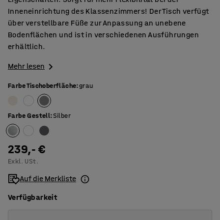
Inneneinrichtung des Klassenzimmers! Der Tisch verfügt
über verstellbare Füße zur Anpassung an unebene
Bodenflächen und ist in verschiedenen Ausführungen
erhältlich.
Mehr lesen
Farbe Tischoberfläche
:
grau
Farbe Gestell
:
Silber
239,- €
Exkl. USt.
Auf die Merkliste
Verfügbarkeit