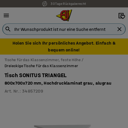
30 Tage Rückgaberecht
7 Jahre Garantie
Holen Sie sich Ihr persönliches Angebot. Einfach &
bequem online!
Tische für das Klassenzimmer, feste Höhe
Dreieckige Tische für das Klassenzimmer
Tisch SONITUS TRIANGEL
800x700x720 mm, Hochdrucklaminat grau, alugrau
Art. Nr.
:
34857209