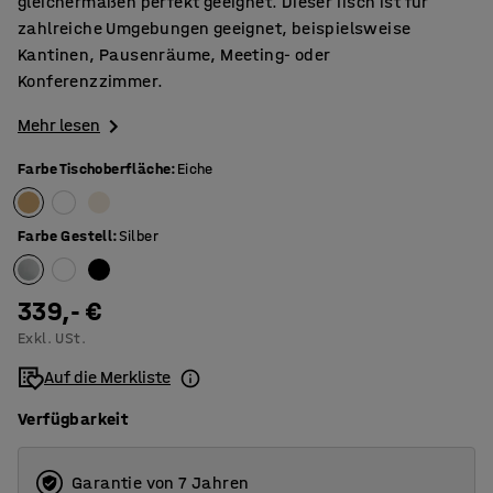
gleichermaßen perfekt geeignet. Dieser Tisch ist für
zahlreiche Umgebungen geeignet, beispielsweise
Kantinen, Pausenräume, Meeting- oder
Konferenzzimmer.
Mehr lesen
Farbe Tischoberfläche
:
Eiche
Farbe Gestell
:
Silber
339,- €
Exkl. USt.
Auf die Merkliste
Verfügbarkeit
Garantie von 7 Jahren