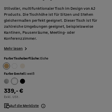
Stilvoller, multifunktionaler Tisch im Design von AJ
Products. Die Tischhöhe ist für Sitzen und Stehen
gleichermaßen perfekt geeignet. Dieser Tisch ist für
zahlreiche Umgebungen geeignet, beispielsweise
Kantinen, Pausenräume, Meeting- oder
Konferenzzimmer.
Mehr lesen
Farbe Tischoberfläche
:
Eiche
Farbe Gestell
:
weiß
339,- €
Exkl. USt.
Auf die Merkliste