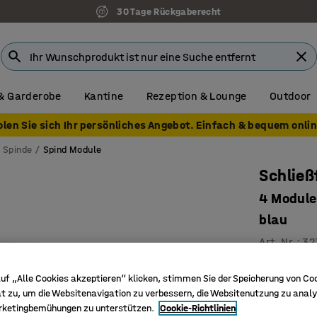
30 Tage Rückgaberecht
& Garderobe
Kantine
Rezeption & Lounge
Outdoor
olen Sie sich Ihr persönliches Angebot. Einfach & bequem onlin
Spinde
Spind Module
Schlie
4 Module
blau
Art. Nr.
:
32
Lüftungs
uf „Alle Cookies akzeptieren“ klicken, stimmen Sie der Speicherung von Co
Kleiderst
t zu, um die Websitenavigation zu verbessern, die Websitenutzung zu analy
4, 6 oder
rketingbemühungen zu unterstützen.
Cookie-Richtlinien