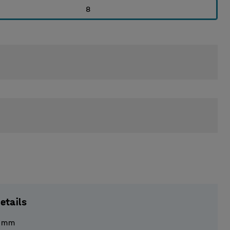
8
etails
mm