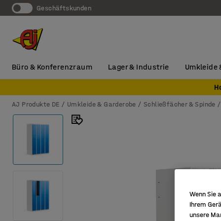
Geschäftskunden
Büro & Konferenzraum
Lager & Industrie
Umkleide 
H
AJ Produkte DE
Umkleide & Garderobe
Schließfächer & Spinde
Wenn Sie a
Ihrem Gerä
unsere Ma