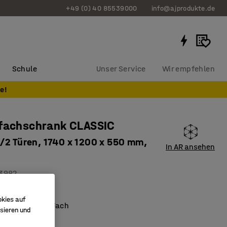
+49 (0) 40 85539000
info@ajprodukte.de
Schule
Unser Service
Wir empfehlen
e!
ßfachschrank CLASSIC
/2 Türen, 1740 x 1200 x 550 mm,
In AR ansehen
3982
schlitze
okies auf
ange in jedem Fach
sieren und
 8 große Fächer