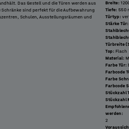
Breite
:
120
andhält. Das Gestell und die Türen werden aus
Tiefe
:
550
e Schränke sind perfekt für die Aufbewahrung
Türtyp
:
ver
sszentren, Schulen, Ausstellungsräumen und
Stärke Tür
:
n verfügen über Gummidämpfer zum
Stahlblech
e an der unteren und oberen Seite des
Stahlblech
euchtigkeit durch. Die Kleiderstangen in den
Türbreite (
leidungsstücken mit Haken oder Kleiderbügel
Top
:
Flach
Material
:
M
Farbe Tür
:
ombiniere mehrere Einheiten, um eine
Farbcode T
herschränke sind nicht mit Verriegelungen
Farbe Sch
hlen kannst, das deinen Anforderungen
Farbcode 
S
S
 einer Person genutzt werden soll. Ein
Empfohlene
nte Optionen, wenn Bedenken besteht, dass
werden
:
. Ein optionales Vorhängeschloss kann am
2
 wenn die Schränke von mehreren Personen
Voraussich
in Schwimmbädern. Ein Kombinationsschloss