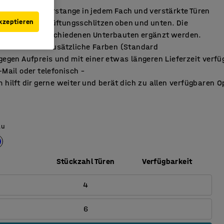
ank mit Kleiderstange in jedem Fach und verstärkte Türen
kzeptieren
ämpfer. Mit Lüftungsschlitzen oben und unten. Die
önnen mit verschiedenen Unterbauten ergänzt werden.
ohne Schloss. Zusätzliche Farben (Standard
gegen Aufpreis und mit einer etwas längeren Lieferzeit verfü
-Mail oder telefonisch –
 hilft dir gerne weiter und berät dich zu allen verfügbaren O
au
Stückzahl Türen
Verfügbarkeit
4
6