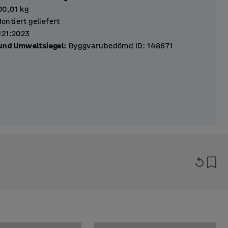
00,01
kg
ontiert geliefert
121:2023
 und Umweltsiegel
:
Byggvarubedömd ID: 148671