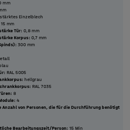
0
mm
mm
stärktes Einzelblech
15
mm
stärke Tür
:
0,8
mm
stärke Korpus
:
0,7
mm
Spinds)
:
300
mm
etall
blau
ür
:
RAL 5005
rankkorpus
:
hellgrau
Schrankkorpus
:
RAL 7035
tückzahl Türen
:
8
tückzahl Module
:
4
 Anzahl von Personen, die für die Durchführung benötigt
tliche Bearbeitungszeit/Person
:
15
Min