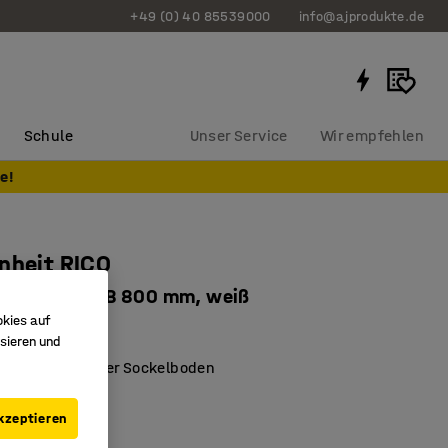
+49 (0) 40 85539000
info@ajprodukte.de
Schule
Unser Service
Wir empfehlen
e!
nheit RICO
en, 4 Fächer, B 800 mm, weiß
okies auf
6121
sieren und
ßbare Rollen oder Sockelboden
er
errholz
kzeptieren