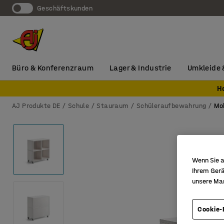
Geschäftskunden
Büro & Konferenzraum
Lager & Industrie
Umkleide 
H
AJ Produkte DE
Schule
Stauraum
Schüleraufbewahrung
Mo
Wenn Sie a
Ihrem Gerä
unsere Ma
Cookie-