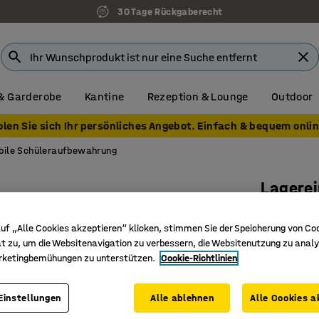
30 Tage Rückgaberecht
& Garderobe
Kantine
Rezeption & Lounge
Outdoor
olen Sie sich Ihr persönliches Angebot. Einfach & bequem onlin
bile Schüleraufbewahrung
Lagerei
Mit Roll
uf „Alle Cookies akzeptieren“ klicken, stimmen Sie der Speicherung von Co
Art. Nr.
:
37
t zu, um die Websitenavigation zu verbessern, die Websitenutzung zu analy
rketingbemühungen zu unterstützen.
Cookie-Richtlinien
Abschlie
Vier Fäch
Birkensp
Einstellungen
Alle ablehnen
Alle Cookies a