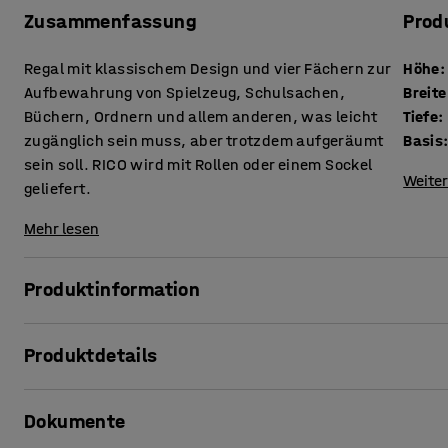
Zusammenfassung
Prod
Regal mit klassischem Design und vier Fächern zur
Höhe
:
Aufbewahrung von Spielzeug, Schulsachen,
Breite
Büchern, Ordnern und allem anderen, was leicht
Tiefe
:
zugänglich sein muss, aber trotzdem aufgeräumt
Basis
sein soll. RICO wird mit Rollen oder einem Sockel
Weiter
geliefert.
Mehr lesen
Produktinformation
Mit seinem modernen und dennoch zeitlosen Design kann d
Produktdetails
in vielen Bereichen eingesetzt werden und deckt die meis
der Mitte des Raums als Raumteiler aufgestellt werden, ab
Höhe
:
865
mm
Schulklassen oder in jedem anderen Raum, in dem du leic
Dokumente
Breite
:
800
mm