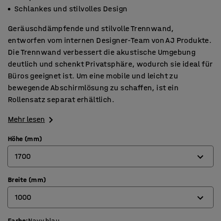
Schlankes und stilvolles Design
Geräuschdämpfende und stilvolle Trennwand,
entworfen vom internen Designer-Team von AJ Produkte.
Die Trennwand verbessert die akustische Umgebung
deutlich und schenkt Privatsphäre, wodurch sie ideal für
Büros geeignet ist. Um eine mobile und leicht zu
bewegende Abschirmlösung zu schaffen, ist ein
Rollensatz separat erhältlich.
Mehr lesen
Höhe (mm)
1700
Breite (mm)
1360
1000
1700
Farbe
:
Navy blau