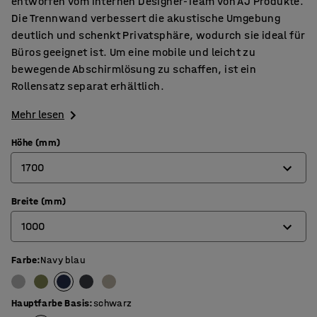
entworfen vom internen Designer-Team von AJ Produkte.
Die Trennwand verbessert die akustische Umgebung
deutlich und schenkt Privatsphäre, wodurch sie ideal für
Büros geeignet ist. Um eine mobile und leicht zu
bewegende Abschirmlösung zu schaffen, ist ein
Rollensatz separat erhältlich.
Mehr lesen
Höhe (mm)
1700
Breite (mm)
1360
1000
1700
Farbe
:
Navy blau
800
1000
Hauptfarbe Basis
:
schwarz