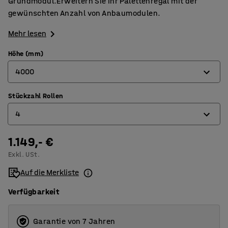
Grundmodul.Erweitern Sie Ihr Palettenregal mit der
gewünschten Anzahl von Anbaumodulen.
Mehr lesen
Höhe (mm)
4000
Stückzahl Rollen
2500
4
4000
5000
1.149,- €
2
Exkl. USt.
4
Auf die Merkliste
5
Verfügbarkeit
Garantie von 7 Jahren