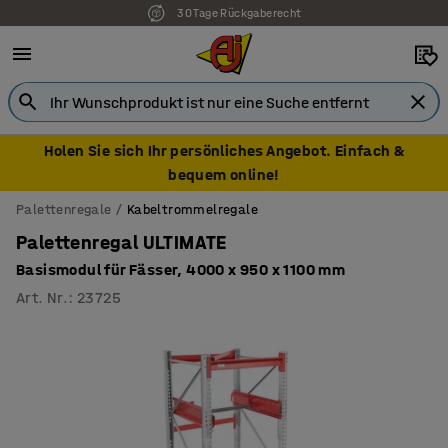
30 Tage Rückgaberecht
7 Jahre Garantie
Holen Sie sich Ihr persönliches Angebot. Einfach &
bequem online!
Palettenregale
Kabeltrommelregale
Palettenregal ULTIMATE
Basismodul für Fässer, 4000 x 950 x 1100 mm
Art. Nr.
:
23725