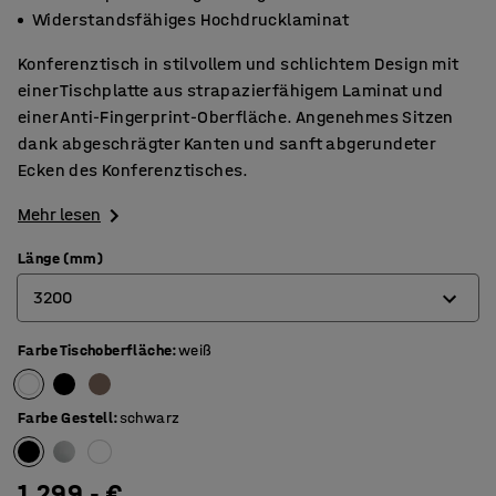
Widerstandsfähiges Hochdrucklaminat
Konferenztisch in stilvollem und schlichtem Design mit
einer Tischplatte aus strapazierfähigem Laminat und
einer Anti-Fingerprint-Oberfläche. Angenehmes Sitzen
dank abgeschrägter Kanten und sanft abgerundeter
Ecken des Konferenztisches.
Mehr lesen
Länge (mm)
3200
Farbe Tischoberfläche
:
weiß
2400
3200
Farbe Gestell
:
schwarz
4000
4800
1.299,- €