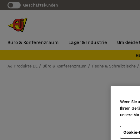
Geschäftskunden
Büro & Konferenzraum
Lager & Industrie
Umkleide 
H
AJ Produkte DE
Büro & Konferenzraum
Tische & Schreibtische
Wenn Sie a
Ihrem Gerä
unsere Ma
Cookie-