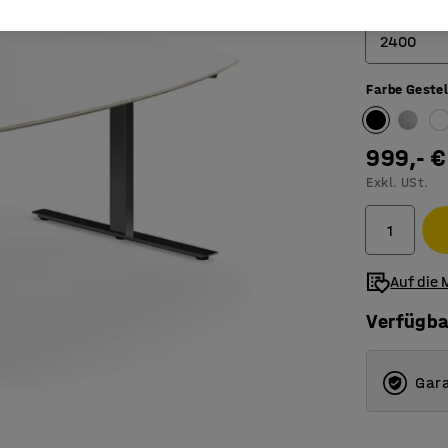
Länge (mm)
2400
Farbe Gestel
2400
3200
999,- €
4000
Exkl. USt.
4800
5600
Auf die 
Verfügba
Gara