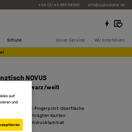
+49 (0) 40 85539000
info@ajprodukte.de
Schule
Unser Service
Wir empfehlen
e!
enztisch NOVUS
00 mm, schwarz/weiß
okies auf
13011
sieren und
 reinigende Anti-Fingerprint-Oberfläche
ptik mit abgeschrägten Kanten
ndsfähiges Hochdrucklaminat
kzeptieren