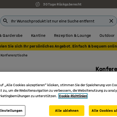
30 Tage Rückgaberecht
& Garderobe
Kantine
Rezeption & Lounge
Outdoor
olen Sie sich Ihr persönliches Angebot. Einfach & bequem onlin
Konferenztische
Konfer
2400x12
uf „Alle Cookies akzeptieren“ klicken, stimmen Sie der Speicherung von Co
Art. Nr.
:
12
t zu, um die Websitenavigation zu verbessern, die Websitenutzung zu analy
Leicht zu
rketingbemühungen zu unterstützen.
Cookie-Richtlinien
Weiche O
Widersta
Einstellungen
Alle ablehnen
Alle Cookies a