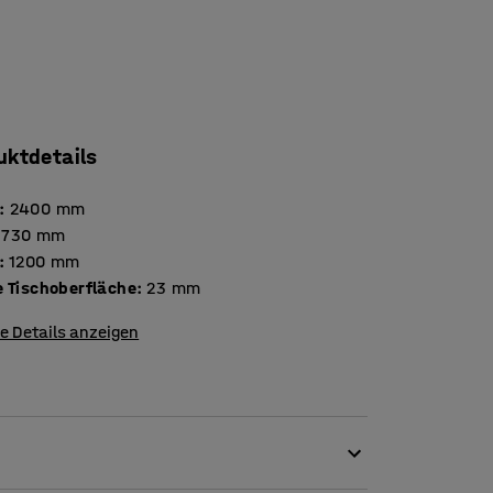
uktdetails
:
2400
mm
730
mm
:
1200
mm
Stärke Tischoberfläche
:
23
mm
e Details anzeigen