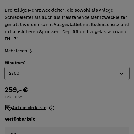
Dreiteilige Mehrzweckleiter, die sowohl als Anlege-
Schiebeleiter als auch als freistehende Mehrzweckleiter
genutzt werden kann. Ausgestattet mit Bodenschutz und
rutschsicheren Sprossen. Geprüft und zugelassen nach
EN-131.
Mehr lesen
Höhe (mm)
2700
259,- €
2700
Exkl. USt.
3530
Auf die Merkliste
4350
Verfügbarkeit
5410