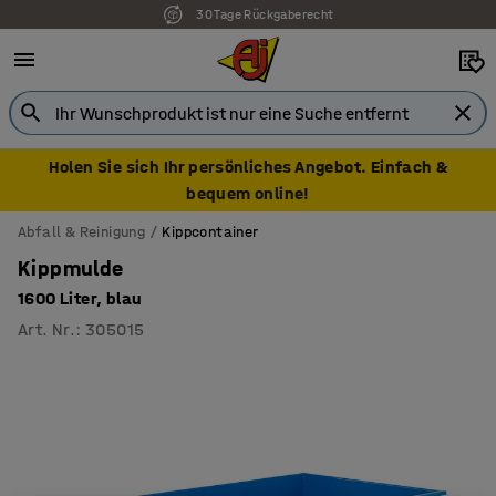
30 Tage Rückgaberecht
Holen Sie sich Ihr persönliches Angebot. Einfach &
bequem online!
Abfall & Reinigung
Kippcontainer
Kippmulde
1600 Liter, blau
Art. Nr.
:
305015