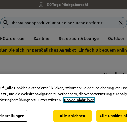
30 Tage Rückgaberecht
& Garderobe
Kantine
Rezeption & Lounge
Outdoor
olen Sie sich Ihr persönliches Angebot. Einfach & bequem onlin
Hochst
Sitzhöhe
uf „Alle Cookies akzeptieren“ klicken, stimmen Sie der Speicherung von Co
Art. Nr.
:
36
t zu, um die Websitenavigation zu verbessern, die Websitenutzung zu analy
rketingbemühungen zu unterstützen.
Cookie-Richtlinien
Höheres 
Inkl. Ar
Einstellungen
Alle ablehnen
Alle Cookies a
Stapelba