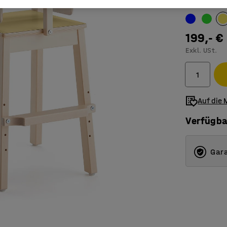
Farbe
:
gelb
199,- €
Exkl. USt.
Auf die 
Verfügba
Gara