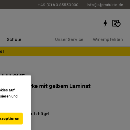
+49 (0) 40 85539000
info@ajprodukte.de
Schule
Unser Service
Wir empfehlen
e!
uhl LOVE
 500 mm, Birke mit gelbem Laminat
okies auf
2658
sieren und
Modell
mlehnen und Schutzbügel
kzeptieren
r