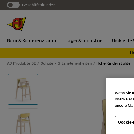
Geschäftskunden
Büro & Konferenzraum
Lager & Industrie
Umkleide 
H
AJ Produkte DE
Schule
Sitzgelegenheiten
Hohe Kinderstühle
Wenn Sie a
Ihrem Gerä
unsere Ma
Cookie-