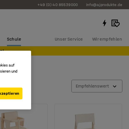
+49 (0) 40 85539000
info@ajprodukte.de
Schule
Unser Service
Wir empfehlen
e!
okies auf
sieren und
Empfehlenswert
kzeptieren