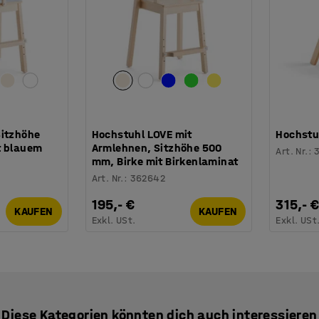
Sitzhöhe
Hochstuhl LOVE mit
Hochstu
t blauem
Armlehnen, Sitzhöhe 500
Art. Nr.
:
mm, Birke mit Birkenlaminat
Art. Nr.
:
362642
195,- €
315,- 
KAUFEN
KAUFEN
Exkl. USt.
Exkl. USt
Diese Kategorien könnten dich auch interessieren