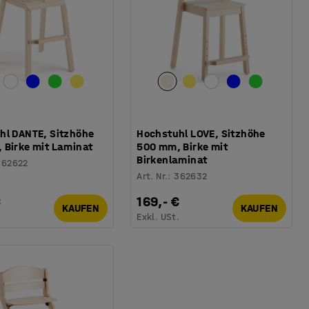
hl DANTE, Sitzhöhe
Hochstuhl LOVE, Sitzhöhe
 Birke mit Laminat
500 mm, Birke mit
Birkenlaminat
362622
Art. Nr.
:
362632
€
169,- €
KAUFEN
KAUFEN
.
Exkl. USt.