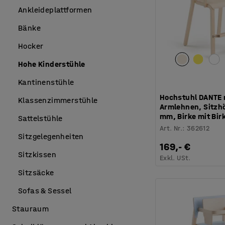
Ankleideplattformen
Bänke
Hocker
Hohe Kinderstühle
Kantinenstühle
Hochstuhl DANTE 
Klassenzimmerstühle
Armlehnen, Sitzh
mm, Birke mit Bir
Sattelstühle
Art. Nr.
:
362612
Sitzgelegenheiten
169,- €
Sitzkissen
Exkl. USt.
Sitzsäcke
Sofas & Sessel
Stauraum