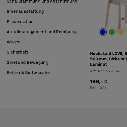
Schalldämmung und Abschirmung
Innenausstattung
Präsentation
Abfallmanagement und Reinigung
Wagen
Sicherheit
Hochstuhl LOVE, 
500 mm, Birke mi
Spiel und Bewegung
Laminat
Art. Nr.
:
362654
Betten & Bettwäsche
199,- €
Exkl. USt.