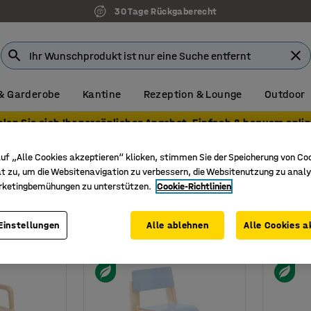
30 Tage Rückgaberecht
& Garderobe
Kantine
Rezeption & Lounge
Outdoor
olen Sie sich Ihr persönliches Angebot. Einfach & bequem onlin
uf „Alle Cookies akzeptieren“ klicken, stimmen Sie der Speicherung von Co
tühle
t zu, um die Websitenavigation zu verbessern, die Websitenutzung zu analy
rketingbemühungen zu unterstützen.
Cookie-Richtlinien
höhe
Material
Einstellungen
Alle ablehnen
Alle Cookies a