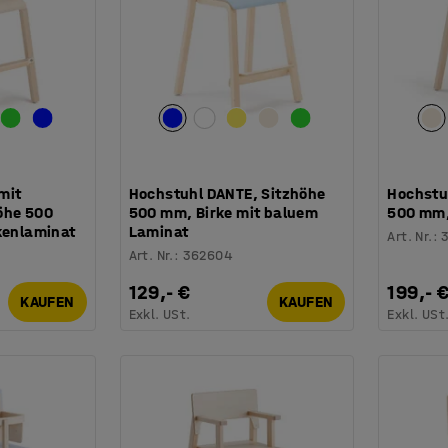
mit
Hochstuhl DANTE, Sitzhöhe
Hochstu
öhe 500
500 mm, Birke mit baluem
500 mm,
kenlaminat
Laminat
Art. Nr.
:
Art. Nr.
:
362604
129,- €
199,- 
KAUFEN
KAUFEN
Exkl. USt.
Exkl. USt