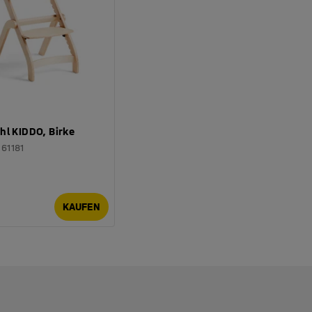
hl KIDDO, Birke
361181
€
KAUFEN
.