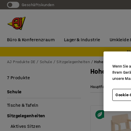
Geschäftskunden
Büro & Konferenzraum
Lager & Industrie
Umkleide 
H
AJ Produkte DE
Schule
Sitzgelegenheiten
Hohe Kinderstühle
Wenn Sie a
Hohe Kinders
Ihrem Gerä
7 Produkte
unsere Ma
Hauptfarbe
Sitz
Schule
Cookie-
Tische & Tafeln
Sitzgelegenheiten
Aktives Sitzen