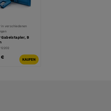
 in verschiedenen
ngen
r Gabelstapler, B
m
312202
 €
KAUFEN
.