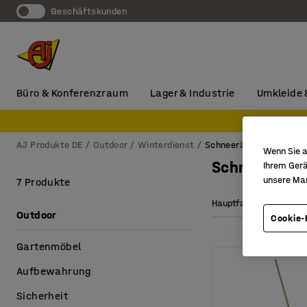
Geschäftskunden
Büro & Konferenzraum
Lager & Industrie
Umkleide 
H
AJ Produkte DE
Outdoor
Winterdienst
Schneeräumung
Wenn Sie a
Schneeräum
Ihrem Gerä
unsere Ma
7 Produkte
Hauptfarbe
Län
Outdoor
Cookie-
Gartenmöbel
Aufbewahrung
Sicherheit