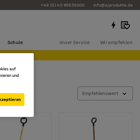
+49 (0) 40 85539000
info@ajprodukte.de
Schule
Unser Service
Wir empfehlen
e!
okies auf
sieren und
Empfehlenswert
kzeptieren