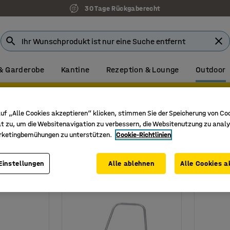
30 Tage Rückgaberecht
& Garderobe
Kantine
Rezeption & Lounge
Outdoor
olen Sie sich Ihr persönliches Angebot. Einfach & bequem onlin
uf „Alle Cookies akzeptieren“ klicken, stimmen Sie der Speicherung von Co
ung
t zu, um die Websitenavigation zu verbessern, die Websitenutzung zu analy
rketingbemühungen zu unterstützen.
Cookie-Richtlinien
ge
Höhe
Material
Gewicht
Einstellungen
Alle ablehnen
Alle Cookies a