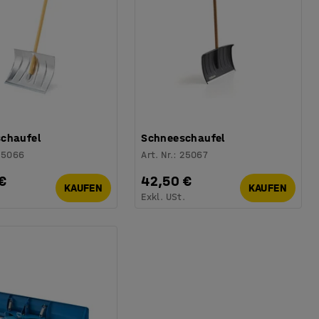
chaufel
Schneeschaufel
25066
Art. Nr.
:
25067
€
42,50 €
KAUFEN
KAUFEN
.
Exkl. USt.