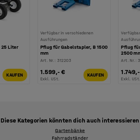
Verfügbar in verschiedenen
Verfügbar
Ausführungen
Ausführu
 25 Liter
Pflug für Gabelstapler, B 1500
Pflug fü
mm
2500 m
Art. Nr.
:
312203
Art. Nr.
:
1.599,- €
1.749,-
KAUFEN
KAUFEN
Exkl. USt.
Exkl. USt
Diese Kategorien könnten dich auch interessieren
Gartenbänke
Fahrradständer