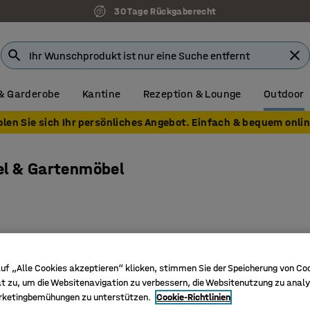
30 Tage Rückgaberecht
& Garderobe
Kantine
Rezeption & Lounge
Outdoor
olen Sie sich Ihr persönliches Angebot. Einfach & bequem onlin
l & Gartenmöbel
Paket
uf „Alle Cookies akzeptieren“ klicken, stimmen Sie der Speicherung von Co
t zu, um die Websitenavigation zu verbessern, die Websitenutzung zu analy
rketingbemühungen zu unterstützen.
Cookie-Richtlinien