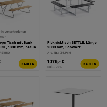
 in verschiedenen
ngen
nger Tisch mit Bank
Picknicktisch SETTLE, Länge
PINE, 1800 mm, braun
2000 mm, Schwarz
143860
Art. Nr.
:
362416
€
1.175,- €
KAUFEN
KAUFEN
.
Exkl. USt.