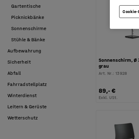
Gartentische
Cookie-
Picknickbänke
Sonnenschirme
Stühle & Bänke
Aufbewahrung
Sonnenschirm, Ø
Sicherheit
grau
Abfall
Art. Nr.
:
13928
Fahrradstellplatz
89,- €
Winterdienst
Exkl. USt.
Leitern & Gerüste
Wetterschutz