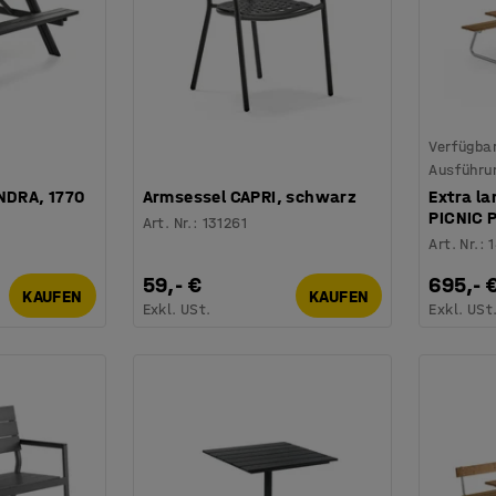
Verfügbar
Ausführu
UNDRA, 1770
Armsessel CAPRI, schwarz
Extra la
PICNIC 
Art. Nr.
:
131261
Art. Nr.
:
59,- €
695,- 
KAUFEN
KAUFEN
Exkl. USt.
Exkl. USt