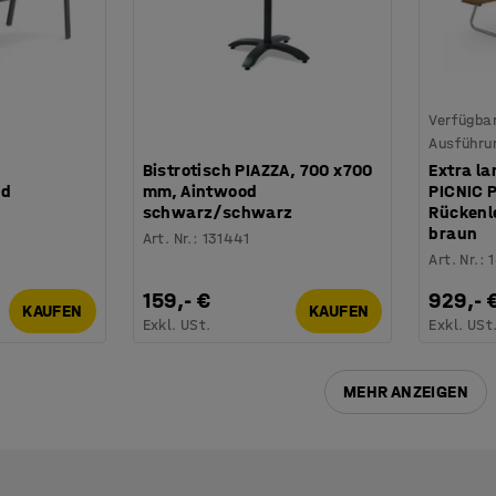
Verfügbar
Ausführu
Bistrotisch PIAZZA, 700 x700
Extra la
od
mm, Aintwood
PICNIC P
schwarz/schwarz
Rückenl
braun
Art. Nr.
:
131441
Art. Nr.
:
159,- €
929,- 
KAUFEN
KAUFEN
Exkl. USt.
Exkl. USt
MEHR ANZEIGEN