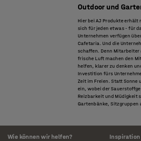
Outdoor und Gart
Hier bei AJ Produkte erhält
sich für jeden etwas - für 
Unternehmen verfügen über 
Cafetaria. Und die Unterne
schaffen. Denn Mitarbeiter
frische Luft machen den Mi
helfen, klarer zu denken un
Investition fürs Unternehm
Zeit im Freien. Statt Sonne
ein, wobei der Sauerstoffge
Reizbarkeit und Müdigkeit 
Gartenbänke, Sitzgruppen au
oder deren Mittagspause do
werden dadurch wacher, als
Sonne, Raucherunterstände 
Meetings organisieren, Brai
Wie können wir helfen?
Inspiration