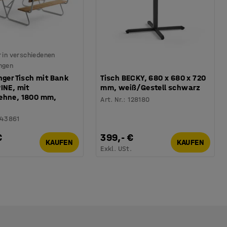
 in verschiedenen
ngen
nger Tisch mit Bank
Tisch BECKY, 680 x 680 x 720
INE, mit
mm, weiß/Gestell schwarz
ehne, 1800 mm,
Art. Nr.
:
128180
143861
€
399,- €
KAUFEN
KAUFEN
.
Exkl. USt.