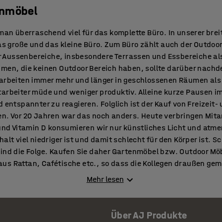
enmöbel
 man überraschend viel für das komplette Büro. In unserer brei
das große und das kleine Büro. Zum Büro zählt auch der Outdoor 
Aussenbereiche, insbesondere Terrassen und Essbereiche als 
hmen, die keinen Outdoor Bereich haben, sollte darüber nachd
 arbeiten immer mehr und länger in geschlossenen Räumen als 
tarbeiter müde und weniger produktiv. Alleine kurze Pausen i
d entspannter zu reagieren. Folglich ist der Kauf von Freizeit
en. Vor 20 Jahren war das noch anders. Heute verbringen Mita
 und Vitamin D konsumieren wir nur künstliches Licht und atme
halt viel niedriger ist und damit schlecht für den Körper ist.
sind die Folge. Kaufen Sie daher Gartenmöbel bzw. Outdoor Mö
s Rattan, Cafétische etc., so dass die Kollegen draußen gemü
rt verbringen können. Mit dem Sonnenlicht füllen wir unseren
Mehr lesen
 auch froher. Das Gehirn bekommt frische Luft. Sonnenschirm
verringern den Zigarettenqualm. Mit den richtigen Outdoor 
nstorming sowie Kreativität fördern. Die Gartenbänke eignen 
Über AJ Produkte