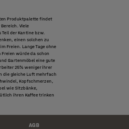
ten Produktpalette findet
Bereich. Viele
Teil der Kantine bzw.
enken, einen solchen zu
im Freien. Lange Tage ohne
m Freien würde da schon
- und Gartenmöbel eine gute
rbeiter 25% weniger ihrer
n die gleiche Luft mehrfach
 Schwindel, Kopfschmerzen,
bel wie Sitzbänke,
tlich ihren Kaffee trinken
 Vitamin D Speicher auf und
e schützen vor zu viel
und Gartenmöbel lassen sich
sich aber auch für
AGB