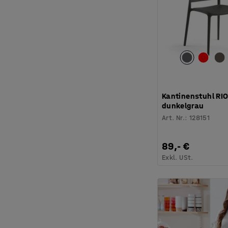
Kantinenstuhl RIO
dunkelgrau
Art. Nr.
:
128151
89,- €
Exkl. USt.