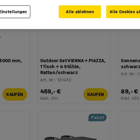
Einstellungen
Alle ablehnen
Alle Cookies a
 3000 mm,
Outdoor Set VIENNA + PIAZZA,
Sonnens
1 Tisch + 4 Stühle,
schwar
Rattan/schwarz
Art. Nr.
:
Art. Nr.
:
131432
459,- €
89,- €
KAUFEN
KAUFEN
Exkl. USt.
Exkl. USt
Paket