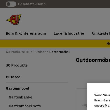
Geschäftskunden
Büro & Konferenzraum
Lager & Industrie
Umkleide 
H
AJ Produkte DE
Outdoor
Gartenmöbel
Outdoormöbe
30 Produkte
Outdoor
Gartenmöbel
Wenn Sie a
Gartenbänke
Ihrem Gerä
unsere Ma
Gartenmöbel Sets