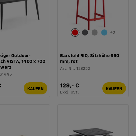
+
2
kiger Outdoor-
Barstuhl RIO, Sitzhöhe 650
sch VISTA, 1400 x 700
mm, rot
hwarz
Art. Nr.
:
128232
131445
€
129,- €
KAUFEN
KAUFEN
.
Exkl. USt.