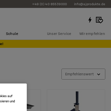
+49 (0) 40 85539000
info@ajprodukte.de
Schule
Unser Service
Wir empfehlen
e!
Empfehlenswert
okies auf
sieren und