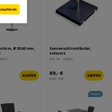
kzeptieren
chirm, Ø 3000 mm,
Sonnenschirmständer,
z
schwarz
13927
Art. Nr.
:
13930
89,- €
KAUFEN
KAUFEN
.
Exkl. USt.
Paket