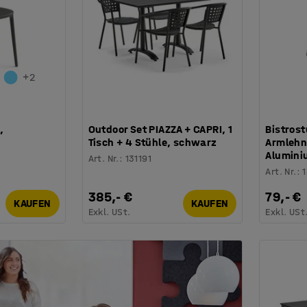
+
2
,
Outdoor Set PIAZZA + CAPRI, 1
Bistrost
Tisch + 4 Stühle, schwarz
Armlehn
Alumini
Art. Nr.
:
131191
Art. Nr.
:
385,- €
79,- €
KAUFEN
KAUFEN
Exkl. USt.
Exkl. USt