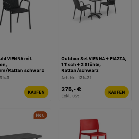
uhl VIENNA mit
Outdoor Set VIENNA + PIAZZA,
en,
1 Tisch + 2 Stühle,
um/Rattan schwarz
Rattan/schwarz
13143
Art. Nr.
:
131431
275,- €
KAUFEN
KAUFEN
.
Exkl. USt.
Neu