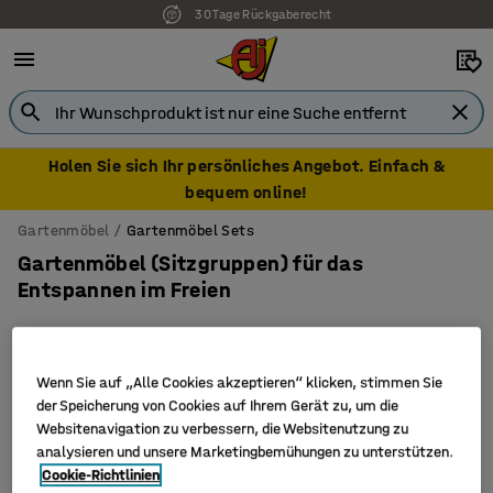
30 Tage Rückgaberecht
Holen Sie sich Ihr persönliches Angebot. Einfach &
bequem online!
Gartenmöbel
Gartenmöbel Sets
Gartenmöbel (Sitzgruppen) für das
Entspannen im Freien
Wenn Sie auf „Alle Cookies akzeptieren“ klicken, stimmen Sie
Filter
Sortieren
der Speicherung von Cookies auf Ihrem Gerät zu, um die
Websitenavigation zu verbessern, die Websitenutzung zu
4 Produkte
analysieren und unsere Marketingbemühungen zu unterstützen.
Cookie-Richtlinien