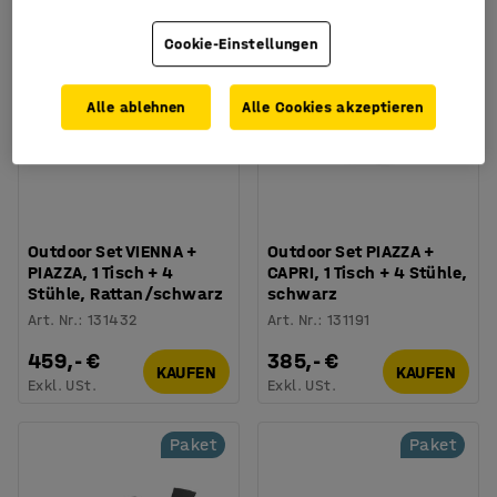
Paket
Paket
Cookie-Einstellungen
Alle ablehnen
Alle Cookies akzeptieren
Outdoor Set VIENNA +
Outdoor Set PIAZZA +
PIAZZA, 1 Tisch + 4
CAPRI, 1 Tisch + 4 Stühle,
Stühle, Rattan/schwarz
schwarz
Art. Nr.
:
131432
Art. Nr.
:
131191
459,- €
385,- €
KAUFEN
KAUFEN
Exkl. USt.
Exkl. USt.
Paket
Paket