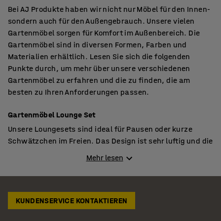
Bei AJ Produkte haben wir nicht nur Möbel für den Innen-
sondern auch für den Außengebrauch. Unsere vielen
Gartenmöbel sorgen für Komfort im Außenbereich. Die
Gartenmöbel sind in diversen Formen, Farben und
Materialien erhältlich. Lesen Sie sich die folgenden
Punkte durch, um mehr über unsere verschiedenen
Gartenmöbel zu erfahren und die zu finden, die am
besten zu Ihren Anforderungen passen.
Gartenmöbel Lounge Set
Unsere Loungesets sind ideal für Pausen oder kurze
Schwätzchen im Freien. Das Design ist sehr luftig und die
klaren Linien fügen sich in die meisten Umgebungen ein.
Mehr lesen
Jedes Set besteht aus einem 5-Sitz-Ecksofa und einem
quadratischen Kaffeetisch. Die Tischplatten sind aus
Glas und Gaumo, einem strapazierfähigen Holzimitat
erhältlich. Beide Materialien lassen sich leicht Pflegen.
KUNDENSERVICE KONTAKTIEREN
Die Ecksofas und Tische haben einen Aluminium-Rahmen