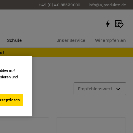
+49 (0) 40 85539000
info@ajprodukte.de
Schule
Unser Service
Wir empfehlen
e!
okies auf
sieren und
fläche
Empfehlenswert
kzeptieren