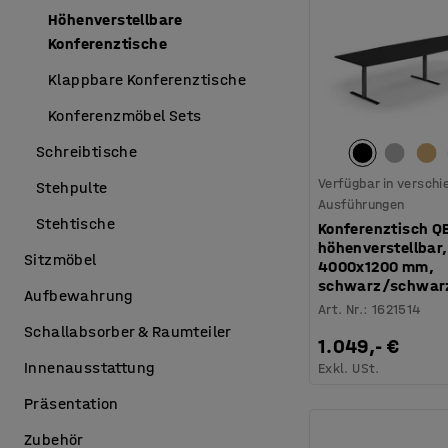
Höhenverstellbare
Konferenztische
Klappbare Konferenztische
Konferenzmöbel Sets
Schreibtische
Verfügbar in versch
Stehpulte
Ausführungen
Stehtische
Konferenztisch Q
höhenverstellbar,
Sitzmöbel
4000x1200 mm,
schwarz/schwar
Aufbewahrung
Art. Nr.
:
1621514
Schallabsorber & Raumteiler
1.049,- €
Innenausstattung
Exkl. USt.
Präsentation
Zubehör