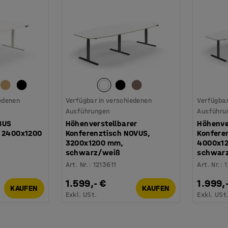
iedenen
Verfügbar in verschiedenen
Verfügbar
Ausführungen
Ausführu
BUS
Höhenverstellbarer
Höhenve
, 2400x1200
Konferenztisch NOVUS,
Konfere
3200x1200 mm,
4000x1
schwarz/weiß
schwar
Art. Nr.
:
1213611
Art. Nr.
:
1
1.599,- €
1.999,
KAUFEN
KAUFEN
Exkl. USt.
Exkl. USt