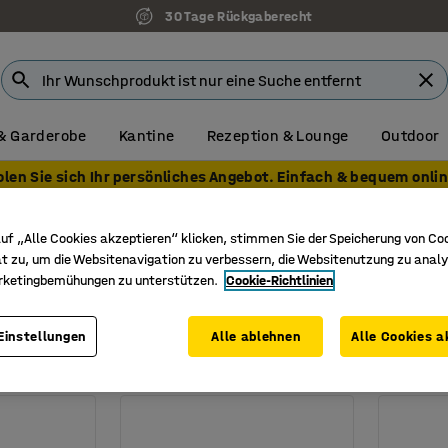
30 Tage Rückgaberecht
& Garderobe
Kantine
Rezeption & Lounge
Outdoor
olen Sie sich Ihr persönliches Angebot. Einfach & bequem onlin
Konferenztische
Höhenverstellbare Konferenztische
che höhenverstellbar
uf „Alle Cookies akzeptieren“ klicken, stimmen Sie der Speicherung von Co
t zu, um die Websitenavigation zu verbessern, die Websitenutzung zu analy
rketingbemühungen zu unterstützen.
Cookie-Richtlinien
läche
Hauptfarbe Gestell
Länge
Breite
Tischober
he
Einstellungen
Alle ablehnen
Alle Cookies a