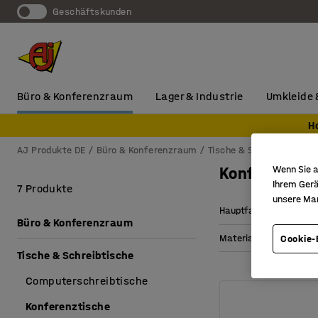
Geschäftskunden
Büro & Konferenzraum
Lager & Industrie
Umkleide 
H
AJ Produkte DE
Büro & Konferenzraum
Tische & Schreibtische
Konferenztis
Wenn Sie a
Ihrem Gerä
7 Produkte
unsere Ma
Hauptfarbe Tischoberf
Büro & Konferenzraum
Material Tischoberfläc
Cookie-
Tische & Schreibtische
Computerschreibtische
Konferenztische