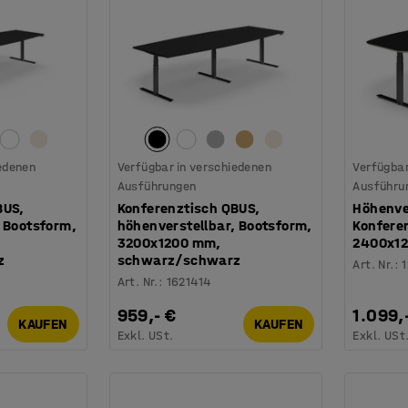
iedenen
Verfügbar in verschiedenen
Verfügbar
Ausführungen
Ausführu
BUS,
Konferenztisch QBUS,
Höhenve
 Bootsform,
höhenverstellbar, Bootsform,
Konfere
3200x1200 mm,
2400x1
z
schwarz/schwarz
Art. Nr.
:
Art. Nr.
:
1621414
959,- €
1.099,
KAUFEN
KAUFEN
Exkl. USt.
Exkl. USt