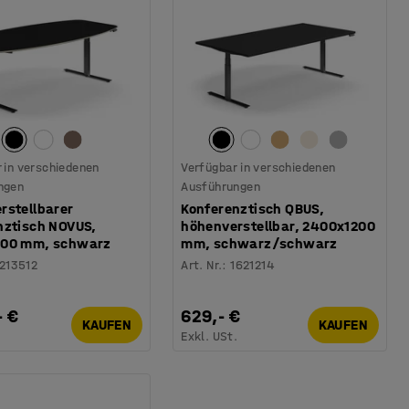
 in verschiedenen
Verfügbar in verschiedenen
ngen
Ausführungen
rstellbarer
Konferenztisch QBUS,
nztisch NOVUS,
höhenverstellbar, 2400x1200
200 mm, schwarz
mm, schwarz/schwarz
1213512
Art. Nr.
:
1621214
- €
629,- €
KAUFEN
KAUFEN
.
Exkl. USt.