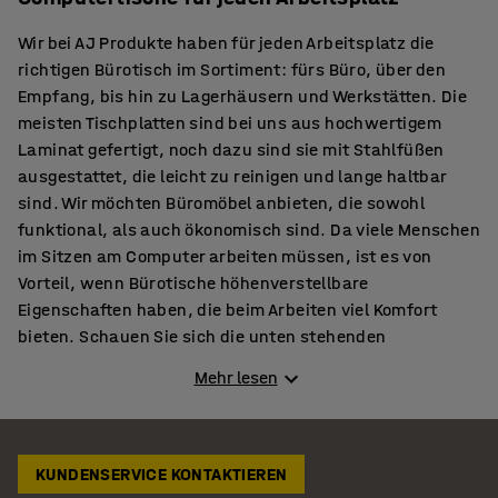
Wir bei AJ Produkte haben für jeden Arbeitsplatz die
richtigen Bürotisch im Sortiment: fürs Büro, über den
Empfang, bis hin zu Lagerhäusern und Werkstätten. Die
meisten Tischplatten sind bei uns aus hochwertigem
Laminat gefertigt, noch dazu sind sie mit Stahlfüßen
ausgestattet, die leicht zu reinigen und lange haltbar
sind. Wir möchten Büromöbel anbieten, die sowohl
funktional, als auch ökonomisch sind. Da viele Menschen
im Sitzen am Computer arbeiten müssen, ist es von
Vorteil, wenn Bürotische höhenverstellbare
Eigenschaften haben, die beim Arbeiten viel Komfort
bieten. Schauen Sie sich die unten stehenden
Informationen zu unseren Tischen an, um für sich den
Mehr lesen
richtigen zu finden.
Steh-Computerarbeitsplätze
Unsere Steh-Computerarbeitsplätze sind in den Längen
KUNDENSERVICE KONTAKTIEREN