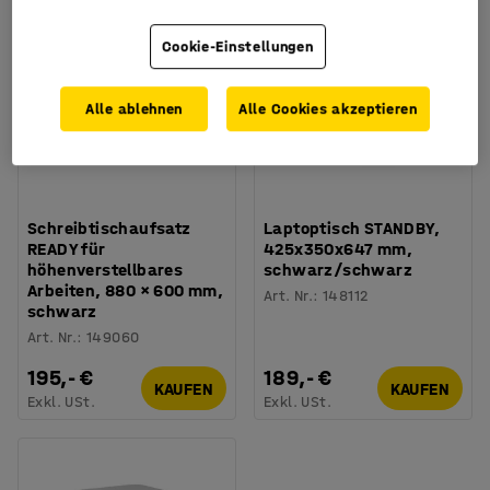
Cookie-Einstellungen
Alle ablehnen
Alle Cookies akzeptieren
Schreibtischaufsatz
Laptoptisch STANDBY,
READY für
425x350x647 mm,
höhenverstellbares
schwarz/schwarz
Arbeiten, 880 × 600 mm,
Art. Nr.
:
148112
schwarz
Art. Nr.
:
149060
195,- €
189,- €
KAUFEN
KAUFEN
Exkl. USt.
Exkl. USt.