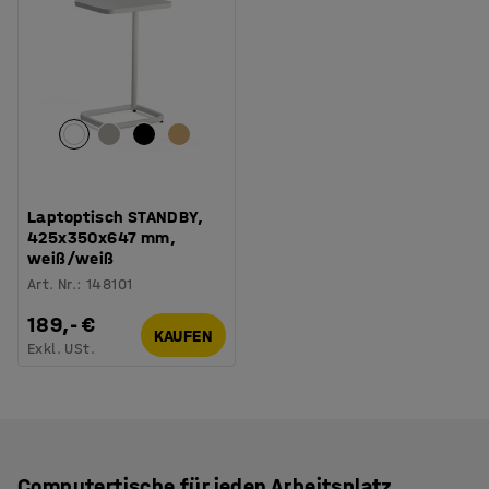
Laptoptisch STANDBY,
425x350x647 mm,
weiß/weiß
Art. Nr.
:
148101
189,- €
KAUFEN
Exkl. USt.
Computertische für jeden Arbeitsplatz