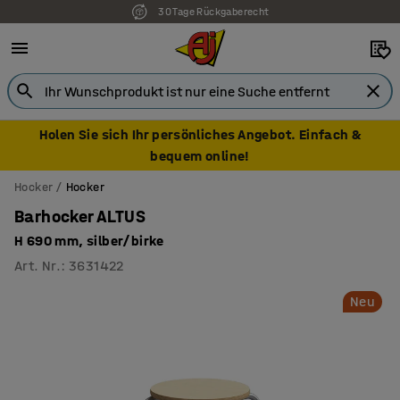
30 Tage Rückgaberecht
Holen Sie sich Ihr persönliches Angebot. Einfach &
bequem online!
Hocker
Hocker
Barhocker ALTUS
H 690 mm, silber/birke
Art. Nr.
:
3631422
Neu