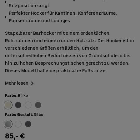
Sitzposition sorgt
Perfekter Hocker für Kantinen, Konferenzräume,
Pausenräume und Lounges
Stapelbarer Barhocker mit einem ordentlichen
Rohrrahmen und einem runden Holzsitz. Der Hocker ist in
verschiedenen Größen erhältlich, um den
unterschiedlichen Bedürfnissen von Grundschülern bis
hin zu hohen Besprechungstischen gerecht zu werden.
Dieses Modell hat eine praktische Fußstütze.
Mehr lesen
Farbe
:
Birke
Farbe Gestell
:
Silber
85,- €