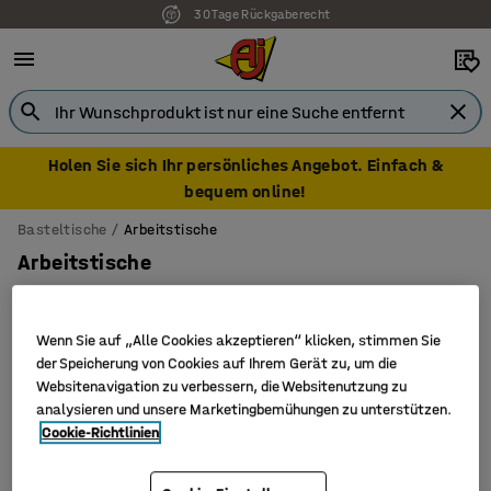
30 Tage Rückgaberecht
Holen Sie sich Ihr persönliches Angebot. Einfach &
bequem online!
Basteltische
Arbeitstische
Arbeitstische
Wenn Sie auf „Alle Cookies akzeptieren“ klicken, stimmen Sie
der Speicherung von Cookies auf Ihrem Gerät zu, um die
Filter
Sortieren
Websitenavigation zu verbessern, die Websitenutzung zu
analysieren und unsere Marketingbemühungen zu unterstützen.
4 Produkte
Cookie-Richtlinien