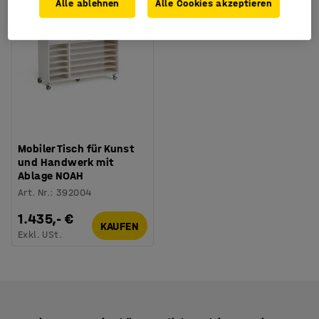
Alle ablehnen
Alle Cookies akzeptieren
Mobiler Tisch für Kunst
und Handwerk mit
Ablage NOAH
Art. Nr.
:
392004
1.435,- €
KAUFEN
Exkl. USt.