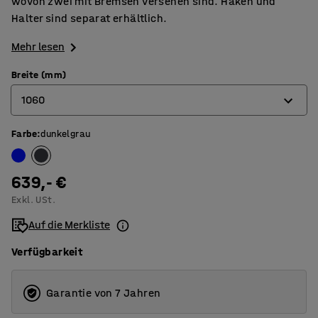
wovon zwei mit Bremsen versehen sind. Haken und
Halter sind separat erhältlich.
Mehr lesen
Breite (mm)
1060
Farbe
:
dunkelgrau
1060
1560
639,- €
2060
Exkl. USt.
Auf die Merkliste
Verfügbarkeit
Garantie von 7 Jahren