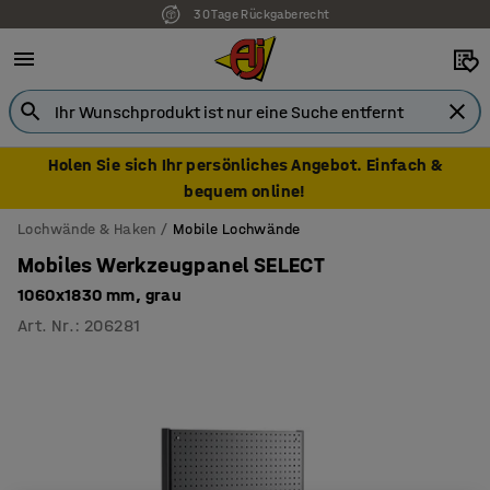
30 Tage Rückgaberecht
Holen Sie sich Ihr persönliches Angebot. Einfach &
bequem online!
Lochwände & Haken
Mobile Lochwände
Mobiles Werkzeugpanel SELECT
1060x1830 mm, grau
Art. Nr.
:
206281