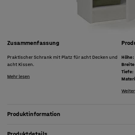
Zusammenfassung
Prod
Praktischer Schrank mit Platz für acht Decken und
Höhe
:
acht Kissen.
Breite
Tiefe
:
Mehr lesen
Mater
Weiter
Produktinformation
Produktdetails
Ein praktischer und geräumiger Schrank für die organisie