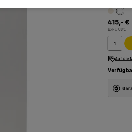
Farbe Tür
:
we
415,- €
Exkl. USt.
Auf die 
Verfügba
Gara