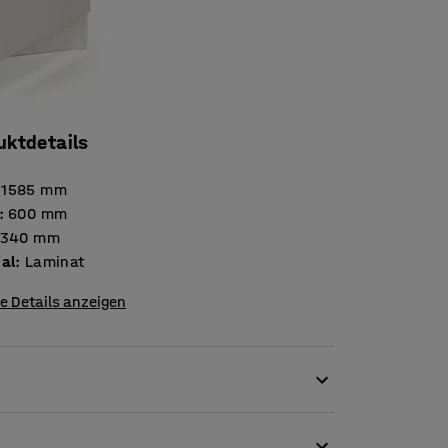
uktdetails
1585
mm
:
600
mm
340
mm
ial
:
Laminat
e Details anzeigen
rte Aufbewahrung von, zum Beispiel, Kleidung