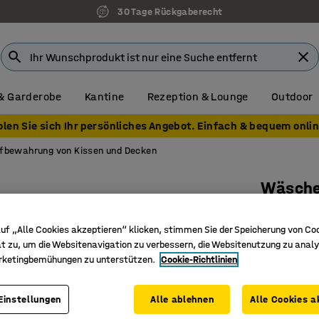
30 Tage Rückgaberecht
& Garderobe
Kantine
Rezeption & Lounge
Outdoor
olen Sie sich Ihr persönliches Angebot. Einfach & bequem onlin
ufbewahrung von Kissen und Decken
Wäsche
630x340
uf „Alle Cookies akzeptieren“ klicken, stimmen Sie der Speicherung von Co
Art. Nr.
:
37
t zu, um die Websitenavigation zu verbessern, die Websitenutzung zu analy
rketingbemühungen zu unterstützen.
Cookie-Richtlinien
Erhältlic
Praktisc
Geeignet 
Einstellungen
Alle ablehnen
Alle Cookies a