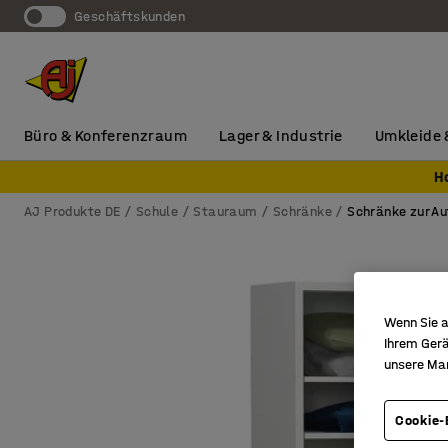
Geschäftskunden
Büro & Konferenzraum
Lager & Industrie
Umkleide 
H
AJ Produkte DE
Schule
Stauraum
Schränke
Schränke zur A
Wenn Sie a
Ihrem Gerä
unsere Ma
Cookie-