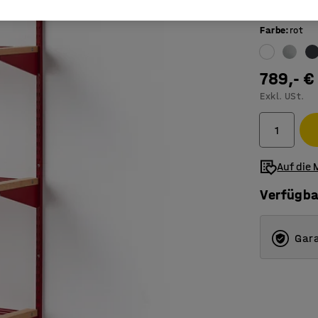
Basiseinh
Farbe
:
rot
789,- €
Exkl. USt.
Auf die 
Verfügba
Gara