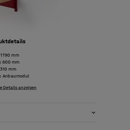
uktdetails
1790
mm
:
600
mm
310
mm
:
Anbaumodul
e Details anzeigen
t aus lackiertem Blech!