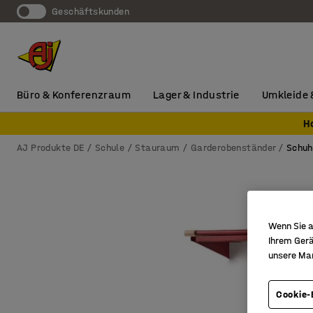
Geschäftskunden
Büro & Konferenzraum
Lager & Industrie
Umkleide 
H
AJ Produkte DE
Schule
Stauraum
Garderobenständer
Schuh
Wenn Sie a
Ihrem Gerä
unsere Ma
Cookie-