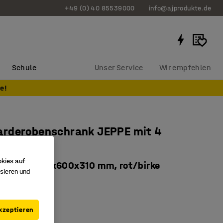
+49 (0) 40 85539000
info@ajprodukte.de
Schule
Unser Service
Wir empfehlen
e!
rderobenschrank JEPPE mit 4
öden
okies auf
ment, 1790x600x310 mm, rot/birke
sieren und
63724
opfschalen
kzeptieren
bare Regalböden