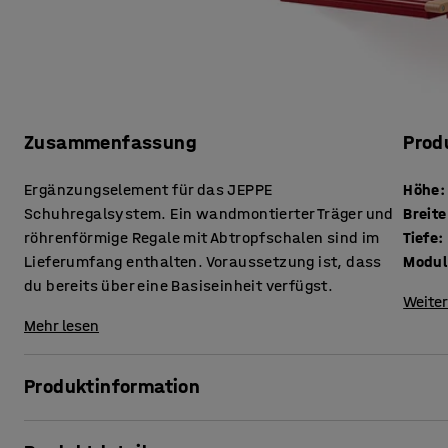
Zusammenfassung
Prod
Ergänzungselement für das JEPPE
Höhe
:
Schuhregalsystem. Ein wandmontierter Träger und
Breite
röhrenförmige Regale mit Abtropfschalen sind im
Tiefe
:
Lieferumfang enthalten. Voraussetzung ist, dass
Modul
du bereits über eine Basiseinheit verfügst.
Weiter
Mehr lesen
Produktinformation
Erweitere dein JEPPE-Schuhregal mit diesem Anbauelemen