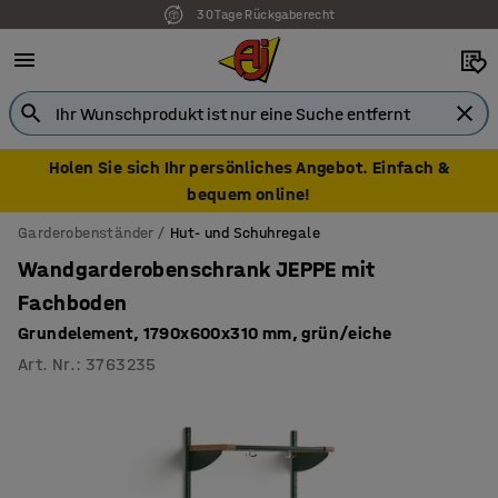
30 Tage Rückgaberecht
7 Jahre Garantie
Holen Sie sich Ihr persönliches Angebot. Einfach &
bequem online!
Garderobenständer
Hut- und Schuhregale
Wandgarderobenschrank JEPPE mit
Fachboden
Grundelement, 1790x600x310 mm, grün/eiche
Art. Nr.
:
3763235