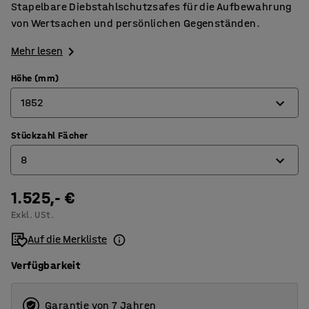
Stapelbare Diebstahlschutzsafes für die Aufbewahrung
von Wertsachen und persönlichen Gegenständen.
Mehr lesen
Höhe (mm)
1852
Stückzahl Fächer
854
8
1442
1852
1.525,- €
4
Exkl. USt.
6
Auf die Merkliste
8
Verfügbarkeit
Garantie von 7 Jahren