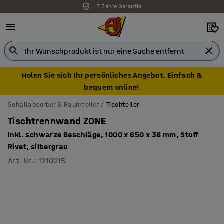
7 Jahre Garantie
Kauf auf Rechnung für Geschäftskunden möglich
Holen Sie sich Ihr persönliches Angebot. Einfach &
bequem online!
Schallabsorber & Raumteiler
Tischteiler
Tischtrennwand ZONE
Inkl. schwarze Beschläge, 1000 x 650 x 36 mm, Stoff
Rivet, silbergrau
Art. Nr.
:
1210215