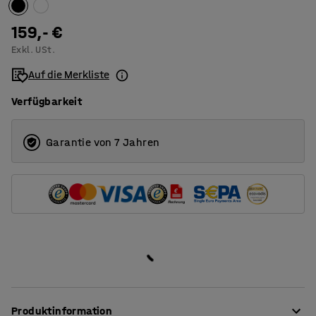
1200
159,- €
Exkl. USt.
1400
Auf die Merkliste
1600
Verfügbarkeit
1800
2000
Garantie von 7 Jahren
Produktinformation