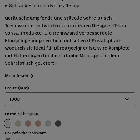
Schlankes und stilvolles Design
Geräuschdämpfende und stilvolle Schreibtisch-
Trennwände, entworfen vom internen Designer-Team
von AJ Produkte. Die Trennwand verbessert die
Klangumgebung deutlich und schenkt Privatsphäre,
wodurch sie ideal für Büros geeignet ist. Wird komplett
mit Halterungen für die einfache Montage auf dem
Schreibtisch geliefert.
Mehr lesen
Breite (mm)
1000
Farbe
:
Silbergrau
600
800
Hauptfarbe
:
schwarz
1000