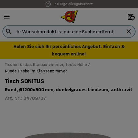
30 Tage Rückgaberecht
Holen Sie sich Ihr persönliches Angebot. Einfach &
bequem online!
Tische für das Klassenzimmer, feste Höhe
Runde Tische im Klassenzimmer
Tisch SONITUS
Rund, Ø1200x900 mm, dunkelgraues Linoleum, anthrazit
Art. Nr.
:
34709707