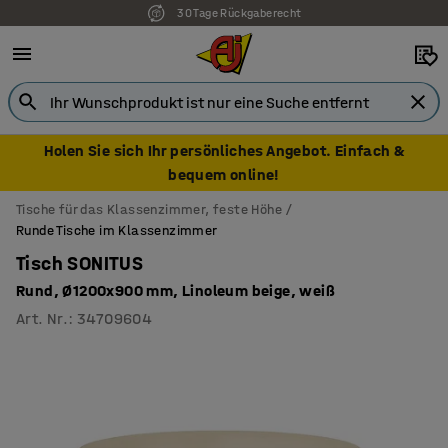
30 Tage Rückgaberecht
Holen Sie sich Ihr persönliches Angebot. Einfach &
bequem online!
Tische für das Klassenzimmer, feste Höhe
Runde Tische im Klassenzimmer
Tisch SONITUS
Rund, Ø1200x900 mm, Linoleum beige, weiß
Art. Nr.
:
34709604