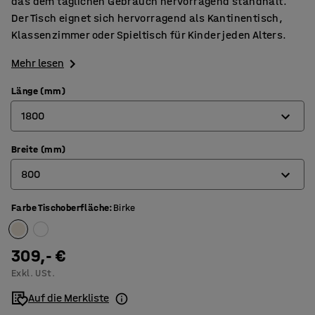
das dem täglichen Gebrauch hervorragend standhält.
Der Tisch eignet sich hervorragend als Kantinentisch,
Klassenzimmer oder Spieltisch für Kinder jeden Alters.
Mehr lesen
Länge (mm)
1800
Breite (mm)
1200
800
1400
1800
Farbe Tischoberfläche
:
Birke
600
700
309,- €
800
Exkl. USt.
Auf die Merkliste