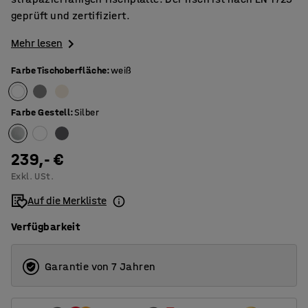
geprüft und zertifiziert.
Mehr lesen
Farbe Tischoberfläche
:
weiß
Farbe Gestell
:
Silber
239,- €
Exkl. USt.
Auf die Merkliste
Verfügbarkeit
Garantie von 7 Jahren