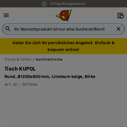
30 Tage Rückgaberecht
Holen Sie sich Ihr persönliches Angebot. Einfach &
bequem online!
Tische & Tafeln
Kantinentische
Tisch KUPOL
Rund, Ø1200x600 mm, Linoleum beige, Birke
Art. Nr.
:
357694