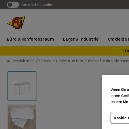
Geschäftskunden
Büro & Konferenzraum
Lager & Industrie
Umkleide 
H
AJ Produkte DE
Schule
Tische & Tafeln
Tische für das Klasse
Wenn Sie a
Ihrem Gerä
unsere Ma
Cookie-