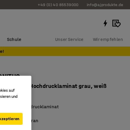
+49 (0) 40 85539000
info@ajprodukte.de
Schule
Unser Service
Wir empfehlen
e!
ONITUS
x720 mm, Hochdrucklaminat grau, weiß
okies auf
727609
sieren und
erfähiges Hochdrucklaminat
ert nach EN 1729
kzeptieren
ämpfende Membran