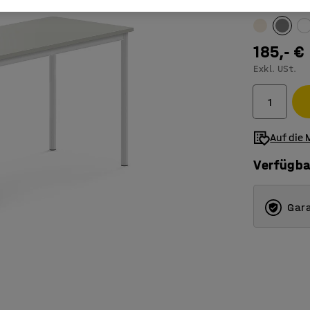
Farbe Tischo
185,- €
Exkl. USt.
Auf die 
Verfügba
Gara