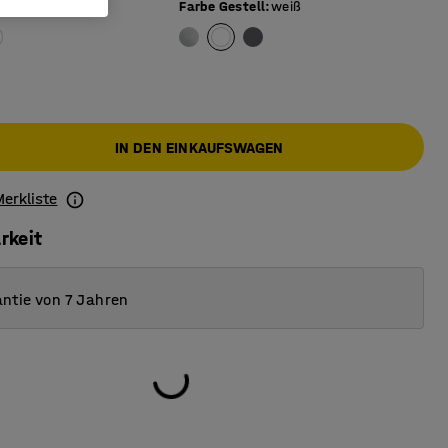
berfläche
:
grau
Farbe Gestell
:
weiß
IN DEN EINKAUFSWAGEN
Merkliste
rkeit
ntie von 7 Jahren