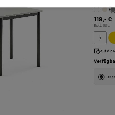
Farbe Tischo
119,- €
Exkl. USt.
Auf die 
Verfügba
Gara