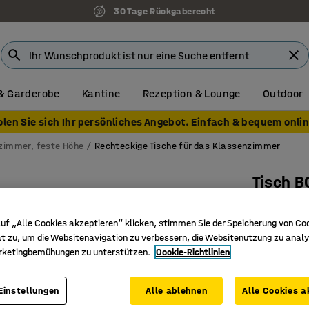
30 Tage Rückgaberecht
& Garderobe
Kantine
Rezeption & Lounge
Outdoor
olen Sie sich Ihr persönliches Angebot. Einfach & bequem onlin
nzimmer, feste Höhe
Rechteckige Tische für das Klassenzimmer
Tisch 
700x600x
uf „Alle Cookies akzeptieren“ klicken, stimmen Sie der Speicherung von Co
Art. Nr.
:
34
t zu, um die Websitenavigation zu verbessern, die Websitenutzung zu analy
rketingbemühungen zu unterstützen.
Cookie-Richtlinien
Hochdruc
Zertifizi
Strapazie
Einstellungen
Alle ablehnen
Alle Cookies a