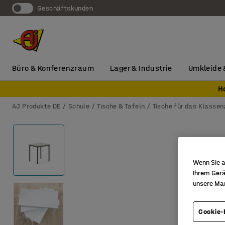
Geschäftskunden
Büro & Konferenzraum
Lager & Industrie
Umkleide 
H
AJ Produkte DE
Schule
Tische & Tafeln
Tische für das Klasse
Wenn Sie a
Ihrem Gerä
unsere Ma
Cookie-