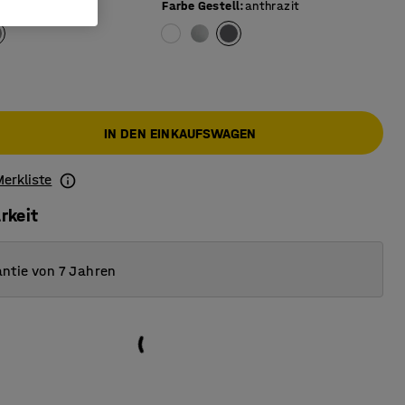
berfläche
:
grau
Farbe Gestell
:
anthrazit
IN DEN EINKAUFSWAGEN
Merkliste
rkeit
ntie von 7 Jahren