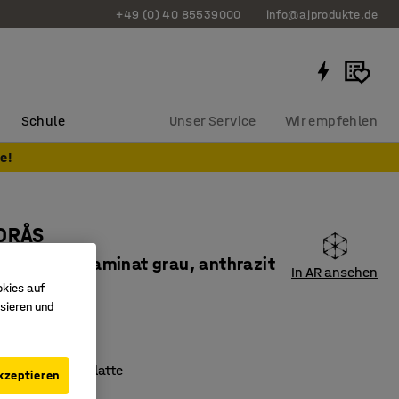
+49 (0) 40 85539000
info@ajprodukte.de
Schule
Unser Service
Wir empfehlen
e!
BORÅS
720 mm, Laminat grau, anthrazit
In AR ansehen
okies auf
607709
sieren und
klaminat
ert nach EN 1729
rfähige Tischplatte
kzeptieren