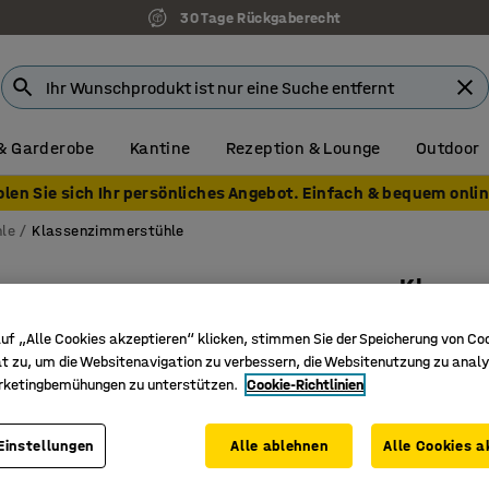
30 Tage Rückgaberecht
& Garderobe
Kantine
Rezeption & Lounge
Outdoor
olen Sie sich Ihr persönliches Angebot. Einfach & bequem onlin
le
Klassenzimmerstühle
Klasse
H 650 mm
uf „Alle Cookies akzeptieren“ klicken, stimmen Sie der Speicherung von Co
Art. Nr.
:
36
t zu, um die Websitenavigation zu verbessern, die Websitenutzung zu analy
rketingbemühungen zu unterstützen.
Cookie-Richtlinien
Hochdruc
Erhältlic
Einstellungen
Alle ablehnen
Alle Cookies a
Klassisc