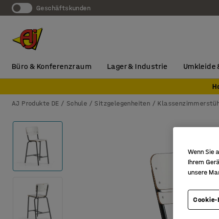
Geschäftskunden
Büro & Konferenzraum
Lager & Industrie
Umkleide 
H
AJ Produkte DE
Schule
Sitzgelegenheiten
Klassenzimmerstüh
Wenn Sie a
Ihrem Gerä
unsere Ma
Cookie-