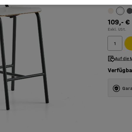
Farbe
:
weiß
109,- €
Exkl. USt.
Auf die 
Verfügba
Gara