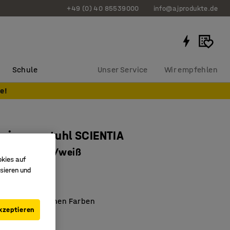
+49 (0) 40 85539000
info@ajprodukte.de
Schule
Unser Service
Wir empfehlen
e!
nzimmerstuhl SCIENTIA
, anthrazit/weiß
okies auf
8083
sieren und
klaminat
h in verschiedenen Farben
kzeptieren
hes Design