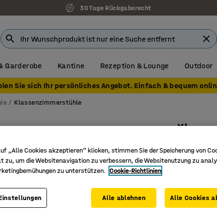
30 Tage Rückgaberecht
& Garderobe
Kantine
Rezeption & Lounge
Outdoor
olen Sie sich Ihr persönliches Angebot. Einfach & bequem onlin
le
Klassenzimmerstühle
Klasse
H 460 m
uf „Alle Cookies akzeptieren“ klicken, stimmen Sie der Speicherung von Co
Art. Nr.
:
36
t zu, um die Websitenavigation zu verbessern, die Websitenutzung zu analy
rketingbemühungen zu unterstützen.
Cookie-Richtlinien
Hochdruc
Erhältlic
Einstellungen
Alle ablehnen
Alle Cookies a
Klassisc