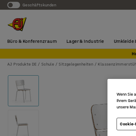
Geschäftskunden
Büro & Konferenzraum
Lager & Industrie
Umkleide 
H
AJ Produkte DE
Schule
Sitzgelegenheiten
Klassenzimmerstüh
Wenn Sie a
Ihrem Gerä
unsere Ma
Cookie-