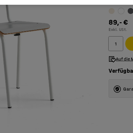
Farbe
:
grau
89,- €
Exkl. USt.
Auf die 
Verfügba
Gara