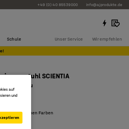
+49 (0) 40 85539000
info@ajprodukte.de
Schule
Unser Service
Wir empfehlen
e!
nzimmerstuhl SCIENTIA
m, weiß/grau
okies auf
8019
sieren und
klaminat
h in verschiedenen Farben
kzeptieren
hes Design