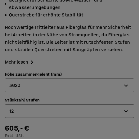
Abwasserumgebungen
Querstrebe für erhöhte Stabilität
Hochwertige Trittleiter aus Fiberglas für mehr Sicherheit
bei Arbeiten in der Nähe von Stromquellen, da Fiberglas
nicht leitfähig ist. Die Leiter ist mit rutschfesten Stufen
und stabilen Querstreben mit Saugnäpfen versehen.
Mehr lesen
Höhe zusammengelegt (mm)
3620
Stückzahl Stufen
1240
12
1840
2420
605,- €
4
Exkl. USt.
3020