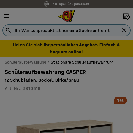
30 Tage Rückgaberecht
Holen Sie sich Ihr persönliches Angebot. Einfach &
bequem online!
Schüleraufbewahrung
Stationäre Schüleraufbewahrung
Schüleraufbewahrung CASPER
12 Schubladen, Sockel, Birke/Grau
Art. Nr.
:
3910516
Neu