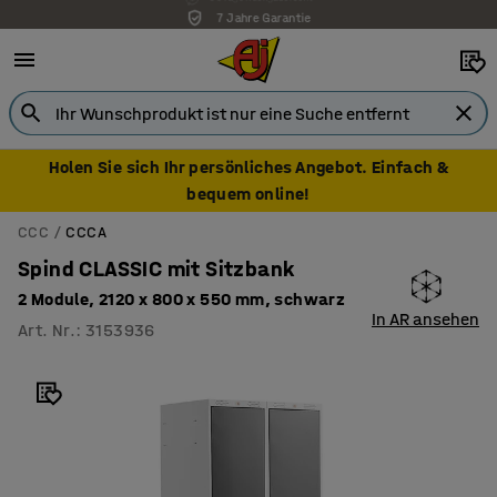
7 Jahre Garantie
Holen Sie sich Ihr persönliches Angebot. Einfach &
bequem online!
CCC
CCCA
Spind CLASSIC mit Sitzbank
2 Module, 2120 x 800 x 550 mm, schwarz
In AR ansehen
Art. Nr.
:
3153936