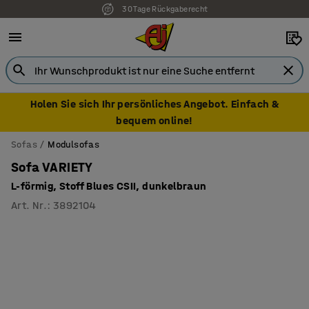
30 Tage Rückgaberecht
7 Jahre Garantie
Holen Sie sich Ihr persönliches Angebot. Einfach &
bequem online!
Sofas
Modulsofas
Sofa VARIETY
L-förmig, Stoff Blues CSII, dunkelbraun
Art. Nr.
:
3892104