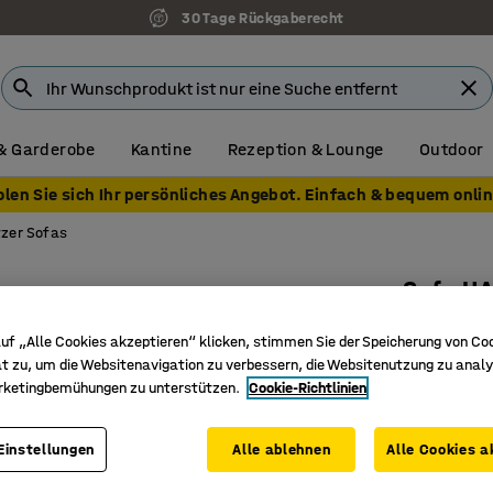
30 Tage Rückgaberecht
& Garderobe
Kantine
Rezeption & Lounge
Outdoor
olen Sie sich Ihr persönliches Angebot. Einfach & bequem onlin
tzer Sofas
Sofa H
3-Sitzer
uf „Alle Cookies akzeptieren“ klicken, stimmen Sie der Speicherung von Co
Art. Nr.
:
13
t zu, um die Websitenavigation zu verbessern, die Websitenutzung zu analy
rketingbemühungen zu unterstützen.
Cookie-Richtlinien
Klassisch
Sehr komf
Einstellungen
Alle ablehnen
Alle Cookies a
Geeignet