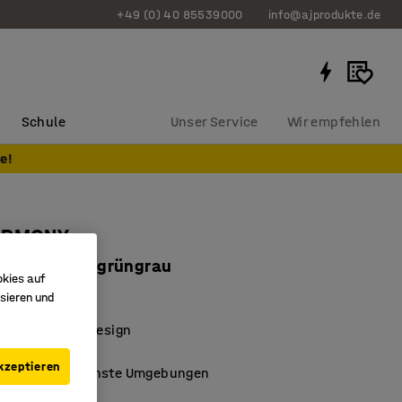
+49 (0) 40 85539000
info@ajprodukte.de
Schule
Unser Service
Wir empfehlen
e!
ARMONY
, Stoff GAVA, grüngrau
okies auf
0229
sieren und
es, stilvolles Design
ortabler Sitz
kzeptieren
 für verschiedenste Umgebungen