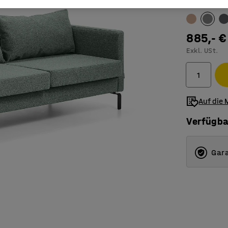
Farbe
:
Grüng
885,- €
Exkl. USt.
Auf die 
Verfügba
Gara