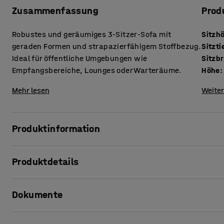
Zusammenfassung
Prod
Robustes und geräumiges 3-Sitzer-Sofa mit
Sitzh
geraden Formen und strapazierfähigem Stoffbezug.
Sitzti
Ideal für öffentliche Umgebungen wie
Sitzbr
Empfangsbereiche, Lounges oder Warteräume.
Höhe
:
Mehr lesen
Weiter
Produktinformation
Machen Sie den Eingangsbereich oder das Wartezimmer mi
Produktdetails
einem angenehmen und entspannenden Ort. Oder stellen Sie
Sitzhöhe
:
440
mm
Durch das zeitlose Design passt dieses Sofa in jede Umgeb
Dokumente
Sitztiefe
:
600
mm
Platz, um sich auszubreiten. Es ist außerdem weich und be
Sitzbreite
:
1720
mm
kombinieren Sie es mit Sesseln und einem passenden Kaffe
Höhe
:
750
mm
Produktinformation drucken
schaffen!