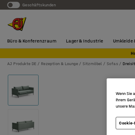
Geschäftskunden
Büro & Konferenzraum
Lager & Industrie
Umkleide 
H
AJ Produkte DE
Rezeption & Lounge
Sitzmöbel
Sofas
Dreisi
Wenn Sie a
Ihrem Gerä
unsere Ma
Cookie-