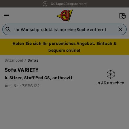
30 Tage Rückgaberecht
Holen Sie sich Ihr persönliches Angebot. Einfach &
bequem online!
Sitzmöbel
Sofas
Sofa VARIETY
4-Sitzer, Stoff Pod CS, anthrazit
In AR ansehen
Art. Nr.
:
3886122