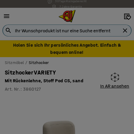
7 Jahre Garantie
Holen Sie sich Ihr persönliches Angebot. Einfach &
bequem online!
Sitzmöbel
Sitzhocker
Sitzhocker VARIETY
Mit Rückenlehne, Stoff Pod CS, sand
In AR ansehen
Art. Nr.
:
3860127