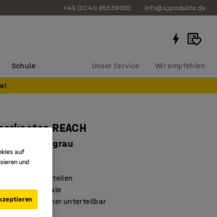
+49 (0) 40 85539000
info@ajprodukte.de
Schule
Unser Service
Wir empfehlen
e!
agerkasten REACH
0 x 150 mm, grau
okies auf
0214
sieren und
rung von Kleinteilen
assend für Regale
kzeptieren
wänden in Fächer unterteilbar