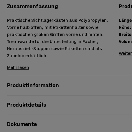
Zusammenfassung
Prod
Praktische Sichtlagerkästen aus Polypropylen.
Länge
Vorne halb offen, mit Etikettenhalter sowie
Höhe
:
praktischen großen Griffen vorne und hinten.
Breite
Trennwände für die Unterteilung in Fächer,
Volum
Herauszieh-Stopper sowie Etiketten sind als
Weiter
Zubehör erhältlich.
Mehr lesen
Produktinformation
Mit diesen praktischen Sichtlagerkästen, deren Größen a
Produktdetails
Sie Ihren Stauraum maximal!
In den Boxen können Sie Kleinteile wie Schrauben, Nägel od
Länge
:
500
mm
aufbewahren. Vorne und hinten sind sie mit praktischen Gr
Dokumente
Höhe
:
150
mm
herausziehen oder auch mit nach Hause nehmen lassen. Dank