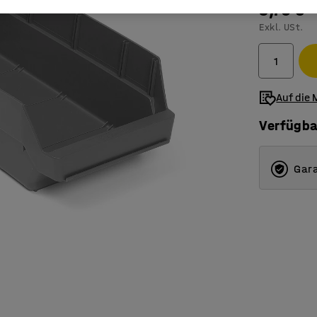
9,70 €
Exkl. USt.
Auf die 
Verfügba
Gara