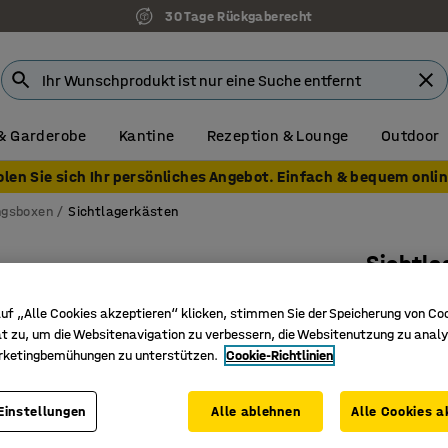
30 Tage Rückgaberecht
& Garderobe
Kantine
Rezeption & Lounge
Outdoor
olen Sie sich Ihr persönliches Angebot. Einfach & bequem onlin
ngsboxen
Sichtlagerkästen
Sichtl
500 x 24
uf „Alle Cookies akzeptieren“ klicken, stimmen Sie der Speicherung von Co
Art. Nr.
:
23
t zu, um die Websitenavigation zu verbessern, die Websitenutzung zu analy
rketingbemühungen zu unterstützen.
Cookie-Richtlinien
Aufbewah
Größen p
Einstellungen
Alle ablehnen
Alle Cookies a
Mit Trenn