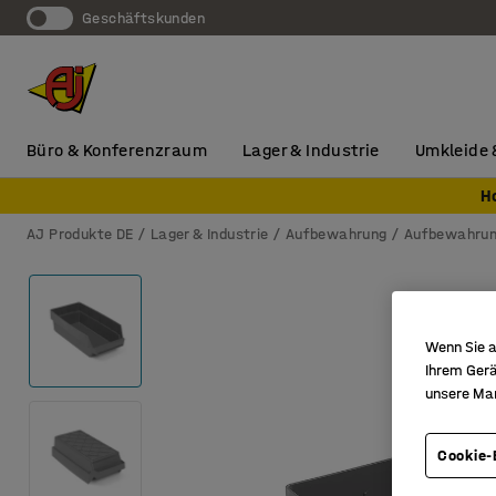
Geschäftskunden
Büro & Konferenzraum
Lager & Industrie
Umkleide 
H
AJ Produkte DE
Lager & Industrie
Aufbewahrung
Aufbewahru
Wenn Sie a
Ihrem Gerä
unsere Ma
Cookie-