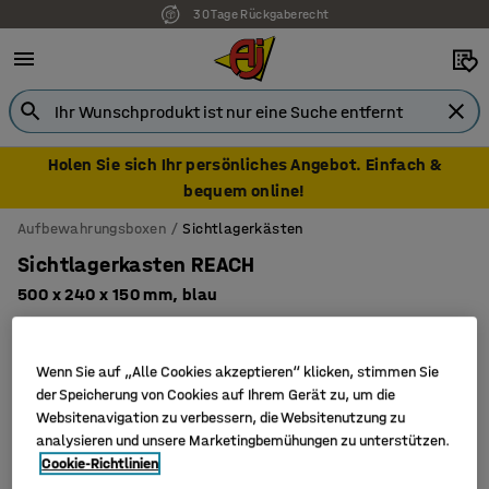
30 Tage Rückgaberecht
Holen Sie sich Ihr persönliches Angebot. Einfach &
bequem online!
Aufbewahrungsboxen
Sichtlagerkästen
Sichtlagerkasten REACH
500 x 240 x 150 mm, blau
Art. Nr.
:
230212
Wenn Sie auf „Alle Cookies akzeptieren“ klicken, stimmen Sie
der Speicherung von Cookies auf Ihrem Gerät zu, um die
Websitenavigation zu verbessern, die Websitenutzung zu
analysieren und unsere Marketingbemühungen zu unterstützen.
Cookie-Richtlinien