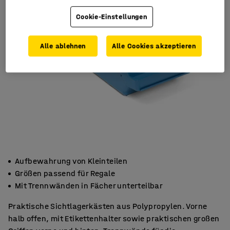
Cookie-Einstellungen
Alle ablehnen
Alle Cookies akzeptieren
Aufbewahrung von Kleinteilen
Größen passend für Regale
Mit Trennwänden in Fächer unterteilbar
Praktische Sichtlagerkästen aus Polypropylen. Vorne
halb offen, mit Etikettenhalter sowie praktischen großen