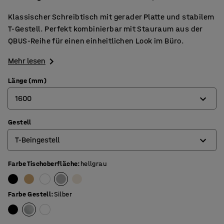
Klassischer Schreibtisch mit gerader Platte und stabilem
T-Gestell. Perfekt kombinierbar mit Stauraum aus der
QBUS-Reihe für einen einheitlichen Look im Büro.
Mehr lesen
Länge (mm)
1600
Gestell
800
T-Beingestell
1200
1400
Farbe Tischoberfläche
:
hellgrau
4-Beingestell
1600
O-Beingestell
Farbe Gestell
:
Silber
1800
T-Beingestell